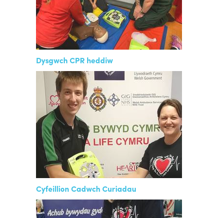
Dysgwch CPR heddiw
Cyfeillion Cadwch Curiadau