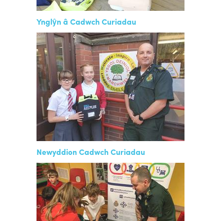
Ynglŷn â Cadwch Curiadau
Newyddion Cadwch Curiadau