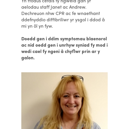
Yn ffodus cefais fy ngweld gan yr
aelodau staff Janet ac Andrew.
Dechreuon nhw CPR ac fe wnaethant
ddefnyddio diffibriliwr yr ysgol i ddod â
mi yn ôl yn fyw.
Doedd gen i ddim symptomau blaenorol
ac nid oedd gen i unrhyw syniad fy mod i
wedi cael fy ngeni â chyflwr prin ar y
galon.