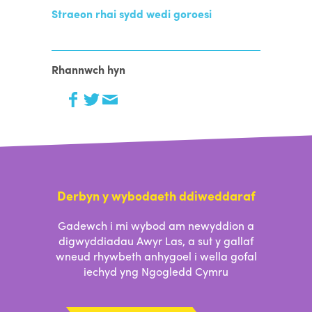
Straeon rhai sydd wedi goroesi
Rhannwch hyn
Derbyn y wybodaeth ddiweddaraf
Gadewch i mi wybod am newyddion a
digwyddiadau Awyr Las, a sut y gallaf
wneud rhywbeth anhygoel i wella gofal
iechyd yng Ngogledd Cymru