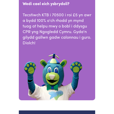
Wedi cael eich ysbrydoli?
Tecstiwch KTB i 70500 i roi £5 yn awr
a bydd 100% o'ch rhodd yn mynd
tuag at helpu mwy o bobl i ddysgu
CPR yng Ngogledd Cymru. Gyda'n
gilydd gallwn gadw calonnau i guro.
Diolch!