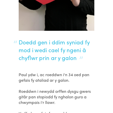
Doedd gen i ddim syniad fy
mod i wedi cael fy ngeni â
chyflwr prin ar y galon
Paul ydw i, ac roeddwn i'n 34 oed pan
gefais fy ataliad ar y galon.
Roeddwn i newydd orffen dysgu gwers
gitâr pan stopiodd fy nghalon guro a
chwympais i'r llawr.