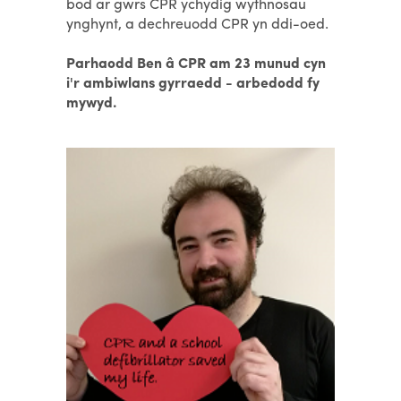
bod ar gwrs CPR ychydig wythnosau
ynghynt, a dechreuodd CPR yn ddi-oed.
Parhaodd Ben â CPR am 23 munud cyn
i'r ambiwlans gyrraedd - arbedodd fy
mywyd.