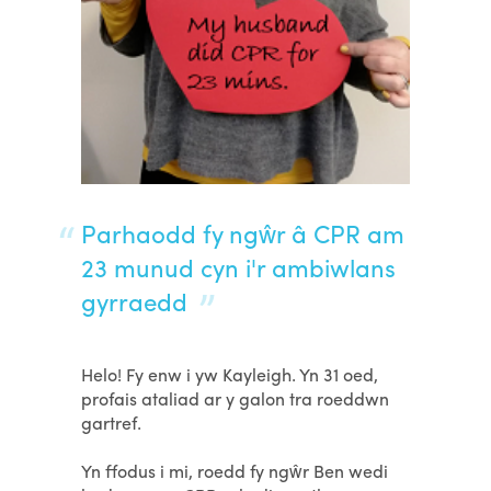
Parhaodd fy ngŵr â CPR am
23 munud cyn i'r ambiwlans
gyrraedd
Helo! Fy enw i yw Kayleigh. Yn 31 oed,
profais ataliad ar y galon tra roeddwn
gartref.
Yn ffodus i mi, roedd fy ngŵr Ben wedi