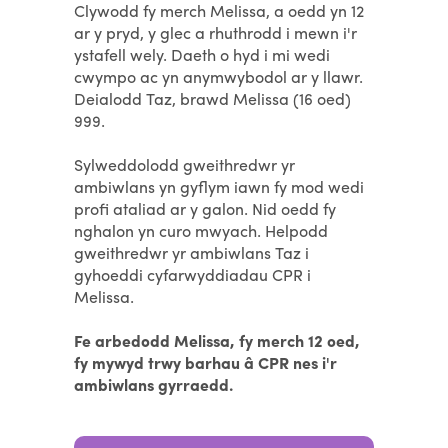
Clywodd fy merch Melissa, a oedd yn 12
ar y pryd, y glec a rhuthrodd i mewn i'r
ystafell wely. Daeth o hyd i mi wedi
cwympo ac yn anymwybodol ar y llawr.
Deialodd Taz, brawd Melissa (16 oed)
999.
Sylweddolodd gweithredwr yr
ambiwlans yn gyflym iawn fy mod wedi
profi ataliad ar y galon. Nid oedd fy
nghalon yn curo mwyach. Helpodd
gweithredwr yr ambiwlans Taz i
gyhoeddi cyfarwyddiadau CPR i
Melissa.
Fe arbedodd Melissa, fy merch 12 oed,
fy mywyd trwy barhau â CPR nes i'r
ambiwlans gyrraedd.