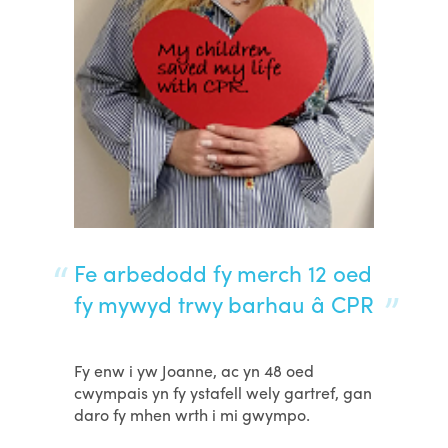
Fe arbedodd fy merch 12 oed
fy mywyd trwy barhau â CPR
Fy enw i yw Joanne, ac yn 48 oed
cwympais yn fy ystafell wely gartref, gan
daro fy mhen wrth i mi gwympo.