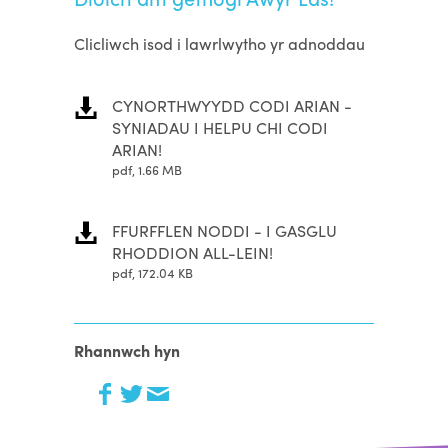
Clicliwch isod i lawrlwytho yr adnoddau
CYNORTHWYYDD CODI ARIAN -
SYNIADAU I HELPU CHI CODI
ARIAN!
pdf, 1.66 MB
FFURFFLEN NODDI - I GASGLU
RHODDION ALL-LEIN!
pdf, 172.04 KB
Rhannwch hyn