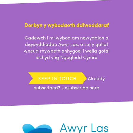
Derbyn y wybodaeth ddiweddaraf
Gadewch i mi wybod am newyddion a
digwyddiadau Awyr Las, a sut y gallaf
wneud rhywbeth anhygoel i wella gofal
iechyd yng Ngogledd Cymru
KEEP IN TOUCH
Already
subscribed?
Unsubscribe here