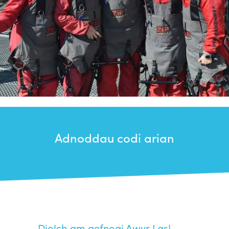
Adnoddau codi arian
Diolch am gefnogi Awyr Las!