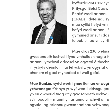
hyfforddiant CPR cy
Prifysgol Betsi Cadw
Beats' wedi ariannu
(CPADs), dyfeisiau sy'
mae cyllid hefyd yn 
hefyd wedi ariannu 
gymuned ar sut i dd
fo pob eiliad yn cyfrif
Mae dros 230 o eluse
gwasanaeth iechyd i fynd ymhellach nag a fy
ariannu ymchwil arloesol yn ogystal â thec
i’r ysbyty deimlo’n llai fel ysbyty, yn ogys
ohonom ni gael mynediad at well gofal.
Mae Rankin, sydd wedi tynnu lluniau enwog
ychwanegu: “
Yr hyn yr wyf wedi’i ddysgu ga
yn eu gwneud tuag at y gwasanaeth iechyd g
sy’n bodoli – maent yn ariannu ymchwil a the
ogystal ag ariannu gwasanaethau ychwanegol