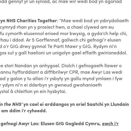
oedd gennyf yr un syniad, ac mae wir wedi bod yn agoriad
 yn NHS Charities Together
: “Mae wedi bod yn ysbrydoliaeth
cymryd rhan yn y prosiect hwn, a chael clywed am eu
i fu cymorth elusennol erioed mor bwysig, a gyda’ch help chi,
au i ddod. Ar 5 Gorffennaf, gallwch chi gefnogi’r elusen
dd o’r GIG drwy gynnal Te Parti Mawr y GIG. Rydym ni’n
os sut y gall haelioni un unigolyn gael effaith gwirioneddol.
 stori Nandan yn anhygoel. Diolch i gefnogaeth llawer o
riannu hyfforddiant a diffibrilwyr CPR, mae Awyr Las wedi
liad y galon y tu allan i'r ysbyty yn gallu mynd ymlaen i fyw
r ydym ni’n ei dderbyn yn gwneud gwahaniaeth
tal â chleifion yn ein hysbytai.
in the NHS’
yn cael ei arddangos yn oriel Saatchi yn Llundain
c am ddim i’r cyhoedd.
 gefnogi Awyr Las: Elusen GIG Gogledd Cymru,
ewch i’r