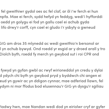
l gweithiwr gydol oes ac fel claf, ar ôl i’w ferch ei hun
mpfa. Mae ei ferch, sydd hefyd yn feddyg, wedi’i hyfforddi
edd yn golygu ei fod yn gallu cael ei achub gyda
ifo drwy’r corff, cyn cael ei gludo i’r ysbyty a gwneud
r GIG am dros 35 mlynedd ac wedi gweithio’n bersonol ar
 yn achub bywyd. Ond roedd yr esgid ar y droed arall y tro
Diolch byth, roedd fy merch yn gwybod sut i roi CPR ond
 fywyd yn gyfan gwbl ac rwyf wirioneddol yn credu y dylai
 ydych chi byth yn gwybod pryd y byddwch chi angen ei
eud yn gywir ac yn ddigon cynnar, mae adferiad llawn, fel
 ydym ni mor ffodus bod elusennau'r GIG yn dysgu'r sgiliau
fiadwy hwn, mae Nandan wedi dod yn eiriolwr cryf ar gyfer