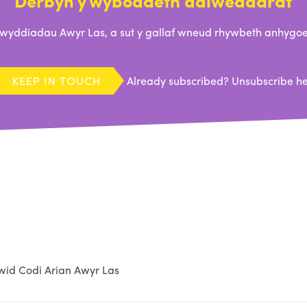
ddiadau Awyr Las, a sut y gallaf wneud rhywbeth anhygoel
KEEP IN TOUCH
Already subscribed?
Unsubscribe h
id Codi Arian Awyr Las