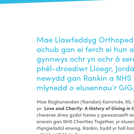
Mae Llawfeddyg Orthopedig
achub gan ei ferch ei hun ar
gynnwys ochr yn ochr â ser
phêl-droediwr Lloegr, Jor
newydd gan Rankin a NHS C
mlynedd o elusennau’r GIG
Mae Raghunandan (Nandan) Kanvinde, 65, yn u
yn ‘
Love and Charity: A History of Giving in 
chwarae drwy gydol hanes y gwasanaeth iech
arwain gan NHS Charities Together, yr elusen
rhyngwladol enwog, Rankin, bydd yr holl bor