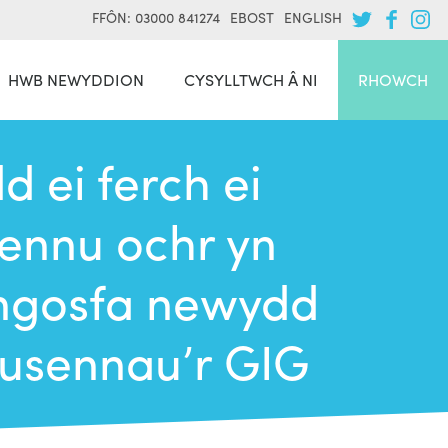
FFÔN: 03000 841274
EBOST
ENGLISH
HWB NEWYDDION
CYSYLLTWCH Â NI
RHOWCH
 ei ferch ei
rennu ochr yn
ngosfa newydd
lusennau’r GIG