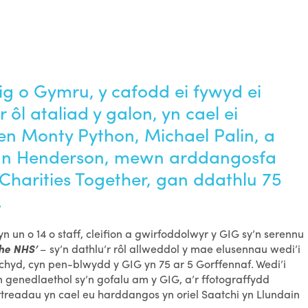
 o Gymru, y cafodd ei fywyd ei
 ôl ataliad y galon, yn cael ei
en Monty Python, Michael Palin, a
dan Henderson, mewn arddangosfa
harities Together, gan ddathlu 75
.
n o 14 o staff, cleifion a gwirfoddolwyr y GIG sy’n serennu
the NHS’
– sy’n dathlu’r rôl allweddol y mae elusennau wedi’i
yd, cyn pen-blwydd y GIG yn 75 ar 5 Gorffennaf. Wedi’i
 genedlaethol sy’n gofalu am y GIG, a’r ffotograffydd
treadau yn cael eu harddangos yn oriel Saatchi yn Llundain