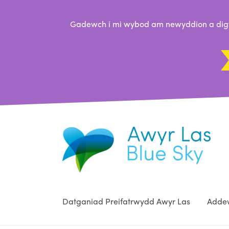
Gadewch i mi wybod am newyddion a digwy
Datganiad Preifatrwydd Awyr Las
Addew