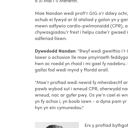
o 31 Mai i 11 Mehefin.
Mae Nandan wedi profi’r GIG o’r ddwy ochr, fe
achub ei fywyd ar ôl ataliad y galon yn y ga
mewn adfywio cardio-pwlmonaidd (CPR), a o
chywasgiadau’r frest i helpu cadw’r gwaed i l
adferiad llawn.
Dywedodd Nandan
: “Rwyf wedi gweithio i’
lawer o achosion lle mae ymyrraeth feddygol
hwn ac roedd yn rhaid i mi gael fy nadebru. 
gallai fod wedi mynd y ffordd arall.
“Mae’r profiad wedi newid fy mhersbectif ar
pawb wybod sut i wneud CPR, oherwydd nad
wneud, nac ar gyfer pwy. Os yw’n cael ei wn
yn fy achos i, yn bosib iawn - a dyna pam yr
hyn yn ein cymunedau."
Ers y profiad bythgo