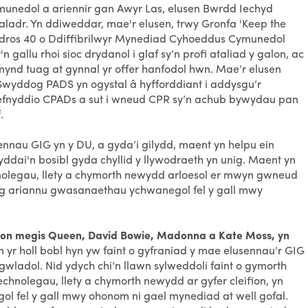
munedol a ariennir gan Awyr Las, elusen Bwrdd Iechyd
aladr. Yn ddiweddar, mae'r elusen, trwy Gronfa 'Keep the
 dros 40 o Ddiffibrilwyr Mynediad Cyhoeddus Cymunedol
n gallu rhoi sioc drydanol i glaf sy’n profi ataliad y galon, ac
mynd tuag at gynnal yr offer hanfodol hwn. Mae’r elusen
Swyddog PADS yn ogystal â hyfforddiant i addysgu’r
efnyddio CPADs a sut i wneud CPR sy’n achub bywydau pan
.
nnau GIG yn y DU, a gyda’i gilydd, maent yn helpu ein
ddai'n bosibl gyda chyllid y llywodraeth yn unig. Maent yn
hnolegau, llety a chymorth newydd arloesol er mwyn gwneud
tal ag ariannu gwasanaethau ychwanegol fel y gall mwy
ion megis Queen, David Bowie, Madonna a Kate Moss, yn
n yr holl bobl hyn yw faint o gyfraniad y mae elusennau’r GIG
wladol. Nid ydych chi’n llawn sylweddoli faint o gymorth
chnolegau, llety a chymorth newydd ar gyfer cleifion, yn
 fel y gall mwy ohonom ni gael mynediad at well gofal.