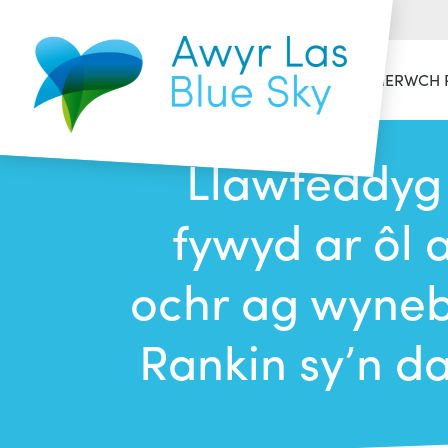
HAFAN
CYMERWCH 
Llawfeddyg 
fywyd ar ôl 
ochr ag wyne
Rankin sy’n d