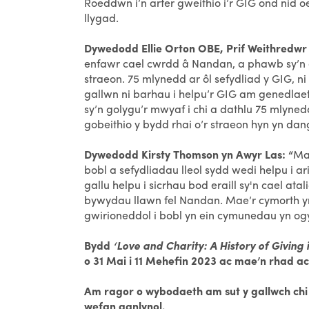
Roeddwn i’n arfer gweithio i’r GIG ond nid 
llygad.
Dywedodd Ellie Orton OBE, Prif Weithredwr
enfawr cael cwrdd â Nandan, a phawb sy’n 
straeon. 75 mlynedd ar ôl sefydliad y GIG, n
gallwn ni barhau i helpu’r GIG am genedlaeth
sy’n golygu’r mwyaf i chi a dathlu 75 mlyne
gobeithio y bydd rhai o’r straeon hyn yn dang
Dywedodd Kirsty Thomson yn Awyr Las: “
Mae
bobl a sefydliadau lleol sydd wedi helpu i a
gallu helpu i sicrhau bod eraill sy'n cael ata
bywydau llawn fel Nandan. Mae’r cymorth y
gwirioneddol i bobl yn ein cymunedau yn ogys
Bydd
‘Love and Charity: A History of Giving 
o 31 Mai i 11 Mehefin 2023 ac mae’n rhad a
Am ragor o wybodaeth am sut y gallwch chi
wefan ganlynol.