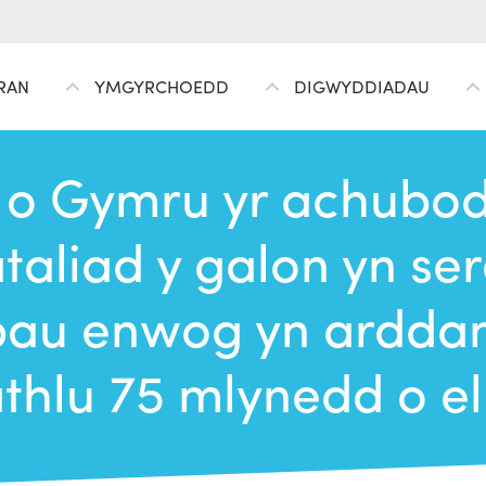
RAN
YMGYRCHOEDD
DIGWYDDIADAU
o Gymru yr achubodd
ataliad y galon yn se
bau enwog yn ardda
athlu 75 mlynedd o e