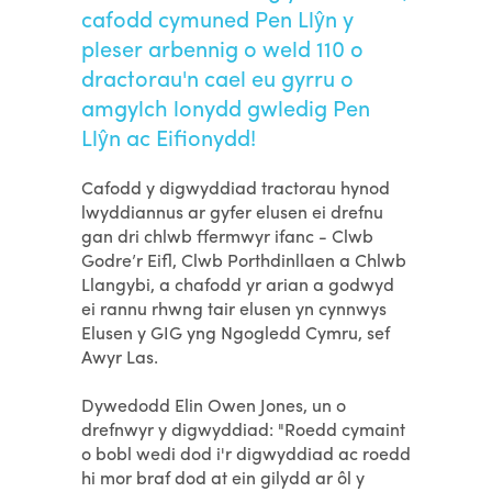
cafodd cymuned Pen Llŷn y
pleser arbennig o weld 110 o
dractorau'n cael eu gyrru o
amgylch lonydd gwledig Pen
Llŷn ac Eifionydd!
Cafodd y digwyddiad tractorau hynod
lwyddiannus ar gyfer elusen ei drefnu
gan dri chlwb ffermwyr ifanc - Clwb
Godre’r Eifl, Clwb Porthdinllaen a Chlwb
Llangybi, a chafodd yr arian a godwyd
ei rannu rhwng tair elusen yn cynnwys
Elusen y GIG yng Ngogledd Cymru, sef
Awyr Las.
Dywedodd Elin Owen Jones, un o
drefnwyr y digwyddiad: "Roedd cymaint
o bobl wedi dod i'r digwyddiad ac roedd
hi mor braf dod at ein gilydd ar ôl y