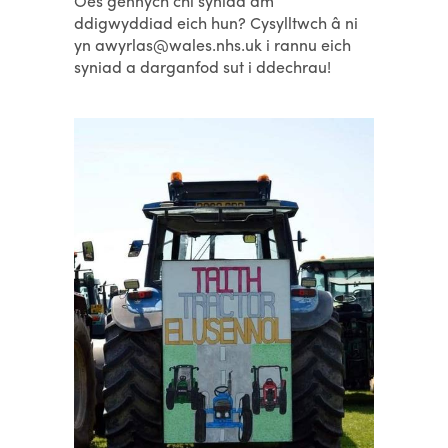
Oes gennych chi syniad am
ddigwyddiad eich hun? Cysylltwch â ni
yn awyrlas@wales.nhs.uk i rannu eich
syniad a darganfod sut i ddechrau!