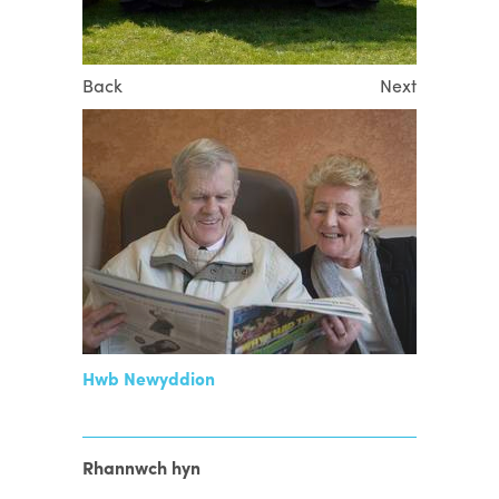
Back
Next
Hwb Newyddion
Rhannwch hyn