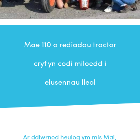
Mae 110 o rediadau tractor
cryf yn codi miloedd i
elusennau lleol
Ar ddiwrnod heulog ym mis Mai,