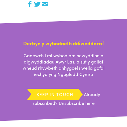
Derbyn y wybodaeth ddiweddaraf
Gadewch i mi wybod am newyddion a
digwyddiadau Awyr Las, a sut y gallaf
wneud rhywbeth anhygoel i wella gofal
iechyd yng Ngogledd Cymru
KEEP IN TOUCH
Already
subscribed?
Unsubscribe here