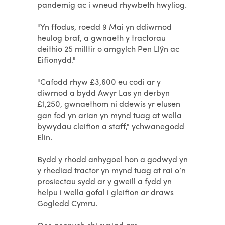
pandemig ac i wneud rhywbeth hwyliog.
"Yn ffodus, roedd 9 Mai yn ddiwrnod
heulog braf, a gwnaeth y tractorau
deithio 25 milltir o amgylch Pen Llŷn ac
Eifionydd."
"Cafodd rhyw £3,600 eu codi ar y
diwrnod a bydd Awyr Las yn derbyn
£1,250, gwnaethom ni ddewis yr elusen
gan fod yn arian yn mynd tuag at wella
bywydau cleifion a staff," ychwanegodd
Elin.
Bydd y rhodd anhygoel hon a godwyd yn
y rhediad tractor yn mynd tuag at rai o’n
prosiectau sydd ar y gweill a fydd yn
helpu i wella gofal i gleifion ar draws
Gogledd Cymru.