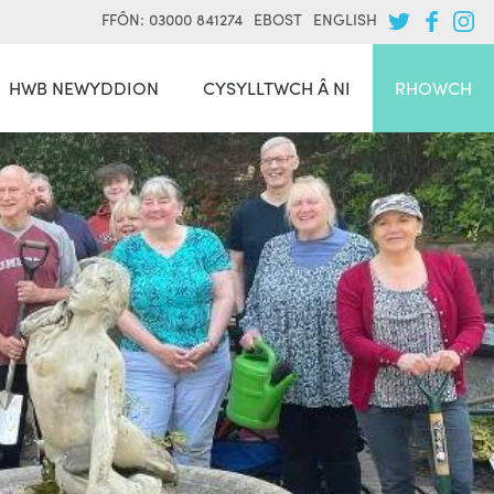
FFÔN: 03000 841274
EBOST
ENGLISH
HWB NEWYDDION
CYSYLLTWCH Â NI
RHOWCH