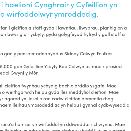
 i haelioni Cynghrair y Cyfeillion yn
 o wirfoddolwyr ymroddedig.
 i gleifion a staff gyda'i lawntiau, llwybrau, planhigion a
n bwysig o'r ysbyty, gyda golygfeydd hyfryd y gall staff a
unio gan y pensaer adnabyddus Sidney Colwyn Foulkes.
5,000 gan Gyfeillion Ysbyty Bae Colwyn ac mae'r prosiect
edol Gwynt y Môr.
all cleifion fwynhau ychydig bach o arddio ysgafn. Mae
 o weithgarwch helpu gyda lles meddyliol cleifion. Mae
agored yn llesol o ran cadw cleifion dementia rhag
c mae'n lleihau ymosodedd ac yn helpu i gynnal cydbwysedd a
 roi o'u hamser yn wirfoddol yn ddiweddar i chwynnu. Mae
 lle'r chwyn erbyn hyn, gan sicrhau y bydd lliw yn y gerddi