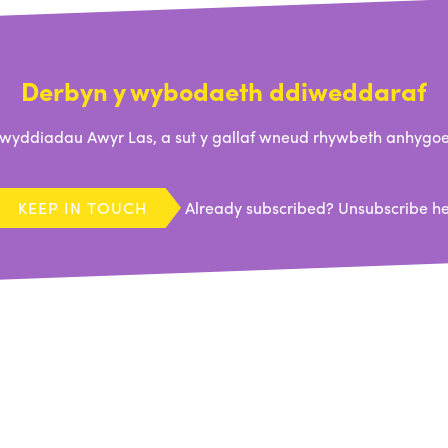
Derbyn y wybodaeth ddiweddaraf
ddiadau Awyr Las, a sut y gallaf wneud rhywbeth anhygoel
KEEP IN TOUCH
Already subscribed?
Unsubscribe h