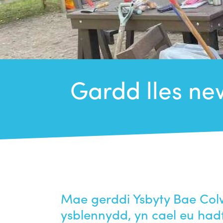
Gardd lles new
Mae gerddi Ysbyty Bae Colw
ysblennydd, yn cael eu hadf