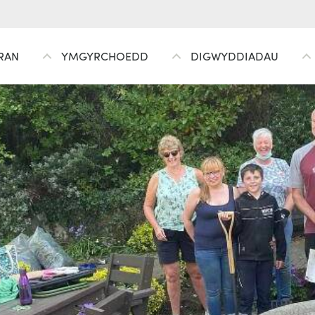
RAN
YMGYRCHOEDD
DIGWYDDIADAU