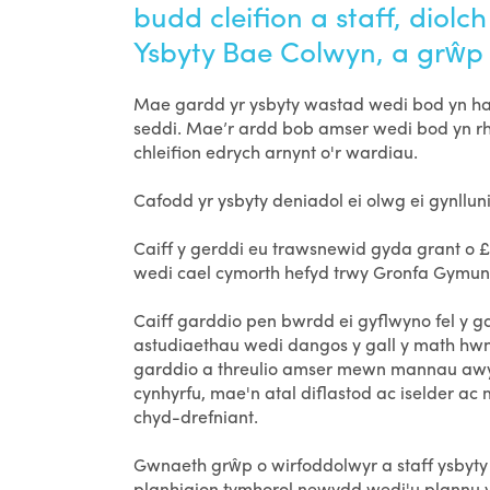
budd cleifion a staff, diolch
Ysbyty Bae Colwyn, a grŵp
Mae gardd yr ysbyty wastad wedi bod yn hafan
seddi. Mae’r ardd bob amser wedi bod yn rha
chleifion edrych arnynt o'r wardiau.
Cafodd yr ysbyty deniadol ei olwg ei gynll
Caiff y gerddi eu trawsnewid gyda grant o £
wedi cael cymorth hefyd trwy Gronfa Gymun
Caiff garddio pen bwrdd ei gyflwyno fel y g
astudiaethau wedi dangos y gall y math hwn
garddio a threulio amser mewn mannau awyr 
cynhyrfu, mae'n atal diflastod ac iselder a
chyd-drefniant.
Gwnaeth grŵp o wirfoddolwyr a staff ysbyty
planhigion tymhorol newydd wedi'u plannu yn