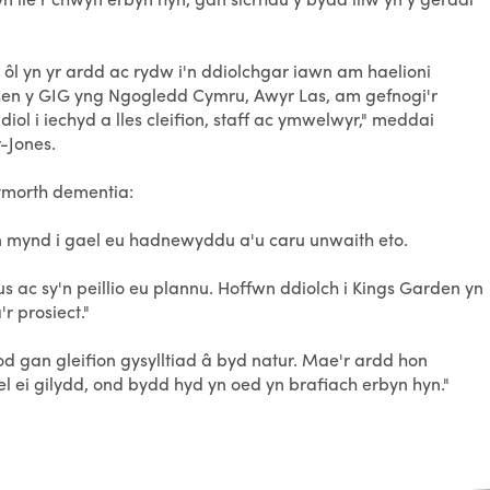
 ôl yn yr ardd ac rydw i'n ddiolchgar iawn am haelioni
lusen y GIG yng Ngogledd Cymru, Awyr Las, am gefnogi'r
iol i iechyd a lles cleifion, staff ac ymwelwyr," meddai
-Jones.
ymorth dementia:
i'n mynd i gael eu hadnewyddu a'u caru unwaith eto.
s ac sy'n peillio eu plannu. Hoffwn ddiolch i Kings Garden yn
r prosiect."
gan gleifion gysylltiad â byd natur. Mae'r ardd hon
el ei gilydd, ond bydd hyd yn oed yn brafiach erbyn hyn."