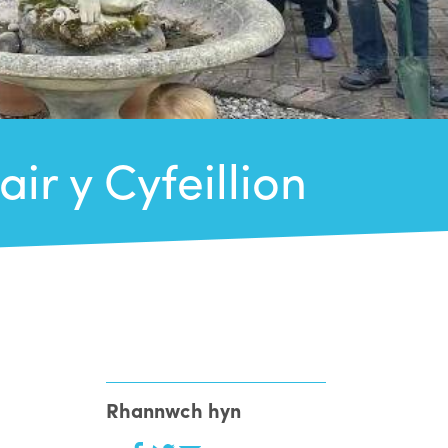
ir y Cyfeillion
Rhannwch hyn