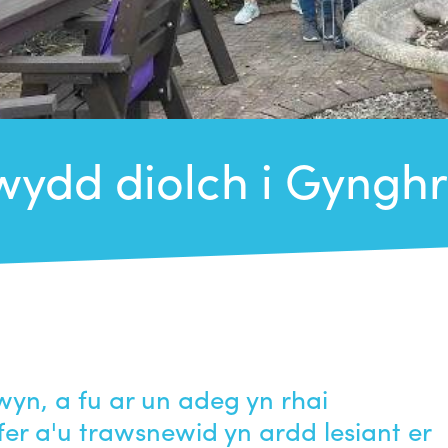
ydd diolch i Gynghra
yn, a fu ar un adeg yn rhai
er a'u trawsnewid yn ardd lesiant er