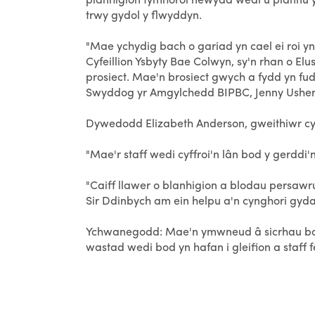
trwy gydol y flwyddyn.
"Mae ychydig bach o gariad yn cael ei roi yn
Cyfeillion Ysbyty Bae Colwyn, sy'n rhan o E
prosiect. Mae'n brosiect gwych a fydd yn fudd
Swyddog yr Amgylchedd BIPBC, Jenny Usher
Dywedodd Elizabeth Anderson, gweithiwr c
"Mae'r staff wedi cyffroi'n lân bod y gerdd
"Caiff llawer o blanhigion a blodau persawru
Sir Ddinbych am ein helpu a'n cynghori gyda'
Ychwanegodd: Mae'n ymwneud â sicrhau bod 
wastad wedi bod yn hafan i gleifion a staff f